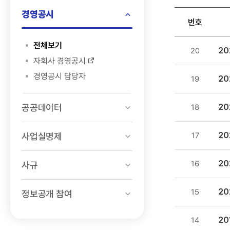
검색
경영공시
번호
정보공개
전체보기
2
20
>
자회사 경영공시
경영공시
경영공시 담당자
2
19
>
현금흐름표
공공데이터
목록
2
18
-
번호,
2
사업실명제
17
제목,
등록일
20
16
사규
,
첨부파일
2
15
정보공개 참여
,
조회수
2
14