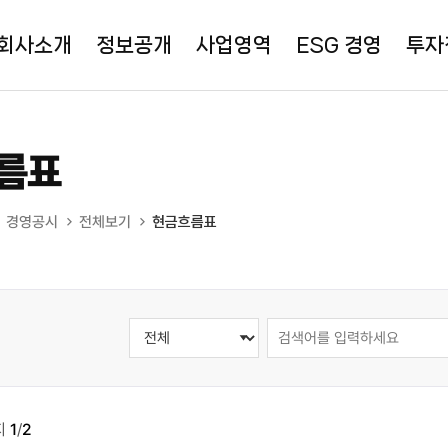
회사소개
정보공개
사업영역
ESG 경영
투자
름표
경영공시
전체보기
현금흐름표
지
1
/
2