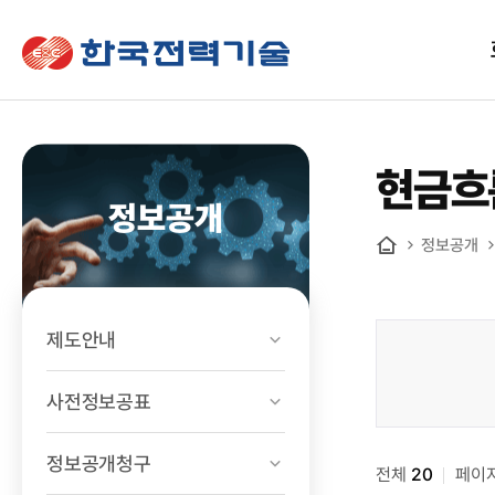
한국전력기술
현금흐
정보공개
정보공개
홈
제도안내
정보공개
>
사전정보공표
경영공시
>
정보공개청구
전체
현금흐름표
20
페이