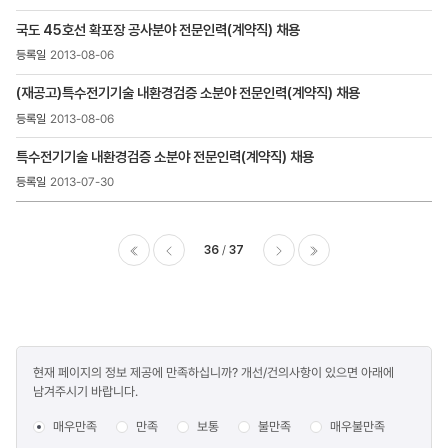
국도 45호선 확포장 공사분야 전문인력(계약직) 채용
2013-08-06
(재공고)특수전기기술 내환경검증 소분야 전문인력(계약직) 채용
2013-08-06
특수전기기술 내환경검증 소분야 전문인력(계약직) 채용
2013-07-30
36
37
이전
다음
마지막
콘텐츠
현재 페이지의 정보 제공에 만족하십니까? 개선/건의사항이 있으면 아래에
만족도
남겨주시기 바랍니다.
조사
매우만족
만족
보통
불만족
매우불만족