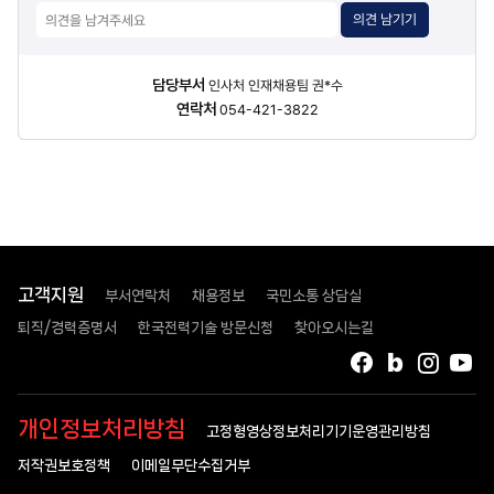
의견 남기기
담당자
담당부서
인사처 인재채용팀 권*수
정보
연락처
054-421-3822
고객지원
부서연락처
채용정보
국민소통 상담실
퇴직/경력증명서
한국전력기술 방문신청
찾아오시는길
페이스북
블로그
인스타
유
개인정보처리방침
고정형영상정보처리기기운영관리방침
저작권보호정책
이메일무단수집거부