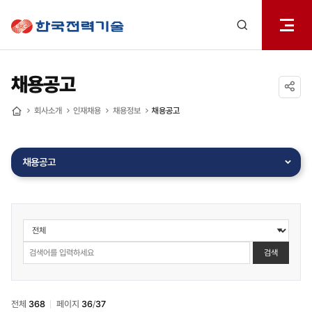
전체메
한국전력기술
열기
검색
레이어
열기
채용공고
공유하기
회사소개
인재채용
채용정보
채용공고
홈
채용공고
인재채용
>
채용정보
검색
>
채용공고
검색
전체
368
페이지
36
/
37