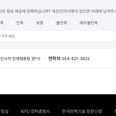
지의 정보 제공에 만족하십니까? 개선/건의사항이 있으면 아래에 남겨주
족
만족
보통
불만족
매우불만족
연락처
인사처 인재채용팀 권*수
054-421-3822
상담실
퇴직/경력증명서
한국전력기술 방문신청