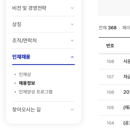
>
비전 및 경영전략
채용정보
>
상징
전체
채용공고
368
페
검색
조직/연락처
번호
인재채용
인재채용
시운
108
>
채용정보
인재상
자
107
>
채용정보
채용공고
인재양성 프로그램
20
106
목록
-
(재
105
번호,
찾아오시는 길
제목,
등록일
(공
104
,