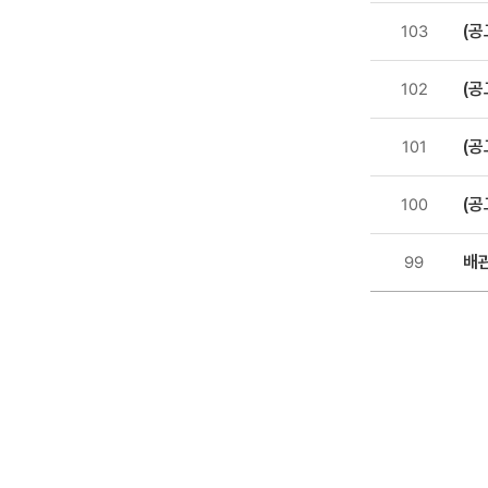
첨부파일
(공
103
,
조회수
(공
102
(공
101
(공
100
배
99