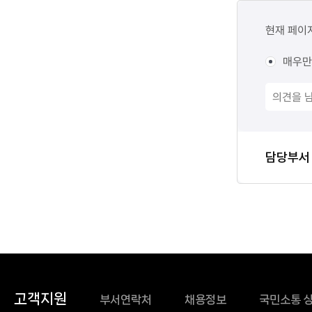
콘텐츠
만족도
현재 페이
조사
매우만
담당자
담당부서
정보
고객지원
부서연락처
채용정보
국민소통 