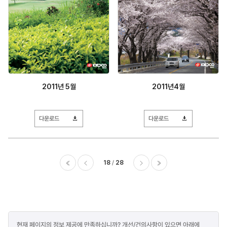
2011년 5월
2011년4월
다운로드
다운로드
18
28
이전
다음
마지막
콘텐츠
현재 페이지의 정보 제공에 만족하십니까? 개선/건의사항이 있으면 아래에
만족도