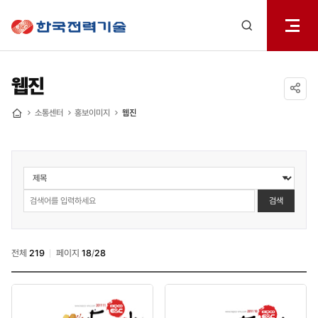
전체메
한국전력기술
열기
검색
레이어
열기
웹진
공유하기
소통센터
홍보이미지
웹진
홈
소통센터
>
홍보책자
검색
>
웹진
검색
전체
219
페이지
18
/
28