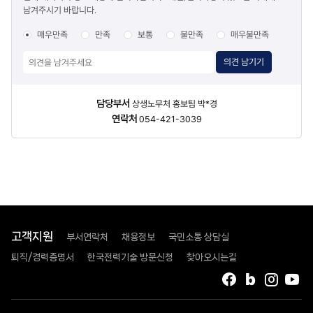
남겨주시기 바랍니다.
조사
매우만족
만족
보통
불만족
매우불만족
의견 남기기
담당자
담당부서
상생노무처 홍보팀 박*경
정보
연락처
054-421-3039
고객지원
부서연락처
채용정보
국민소통 상담실
퇴직/경력증명서
한국전력기술 방문신청
찾아오시는길