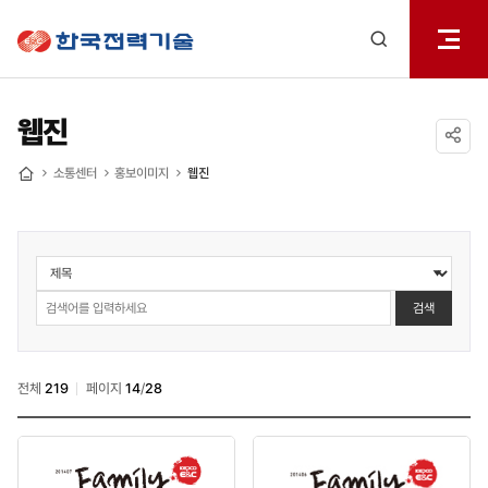
전체메
한국전력기술
열기
검색
레이어
열기
웹진
공유하기
소통센터
홍보이미지
웹진
홈
소통센터
>
홍보책자
검색
>
웹진
검색
전체
219
페이지
14
/
28