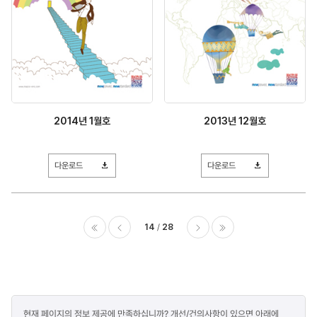
2014년 1월호
2013년 12월호
다운로드
다운로드
14
28
이전
다음
마지막
콘텐츠
현재 페이지의 정보 제공에 만족하십니까? 개선/건의사항이 있으면 아래에
만족도