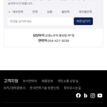
남겨주시기 바랍니다.
조사
매우만족
만족
보통
불만족
매우불만족
의견 남기기
담당자
담당부서
상생노무처 홍보팀 박*경
정보
연락처
054-421-3039
고객지원
부서연락처
채용정보
국민소통 상담실
퇴직/경력증명서
한국전력기술 방문신청
찾아오시는길