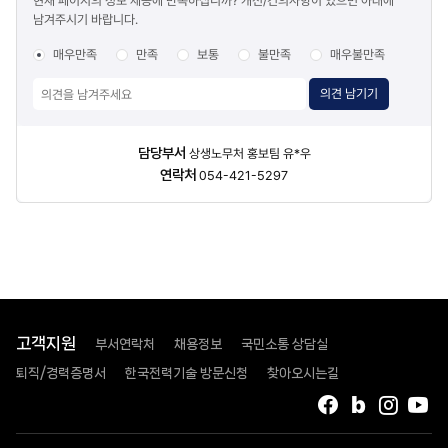
현재 페이지의 정보 제공에 만족하십니까? 개선/건의사항이 있으면 아래에
만족도
남겨주시기 바랍니다.
조사
매우만족
만족
보통
불만족
매우불만족
의견 남기기
담당자
담당부서
상생노무처 홍보팀 유*우
정보
연락처
054-421-5297
고객지원
부서연락처
채용정보
국민소통 상담실
퇴직/경력증명서
한국전력기술 방문신청
찾아오시는길