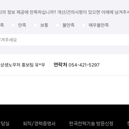
지의 정보 제공에 만족하십니까? 개선/건의사항이 있으면 아래에 남겨주
족
만족
보통
불만족
매우불만족
연락처
상생노무처 홍보팀 유*우
054-421-5297
상담실
퇴직/경력증명서
한국전력기술 방문신청