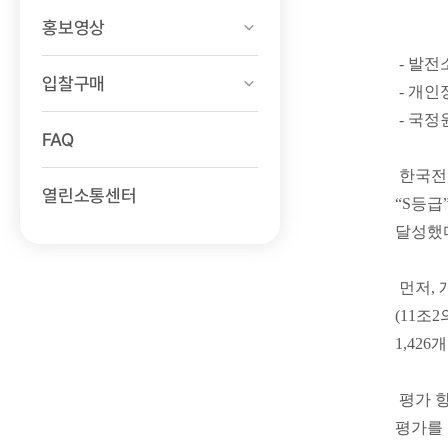
홍보영상
- 발전
입찰구매
- 개인
- 국정
FAQ
한국전
열린소통센터
“S등급
달성했
먼저, 
(11조
1,42
평가 항
평가를 