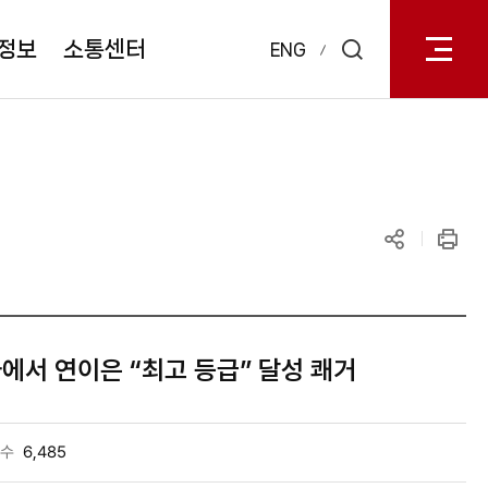
전체메
열기
정보
소통센터
ENG
검색
레이어
열기
공유하기
인쇄
에서 연이은 “최고 등급” 달성 쾌거
수
6,485