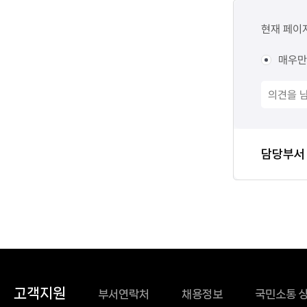
콘텐츠
만족도
현재 페이
조사
매우만
담당자
담당부서
정보
고객지원
부서연락처
채용정보
국민소통 