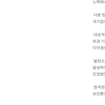
노력에
다른 
국가정보
대표적으
유관 기
이어졌
발전소
달성하
인정받았
한국전
보안환