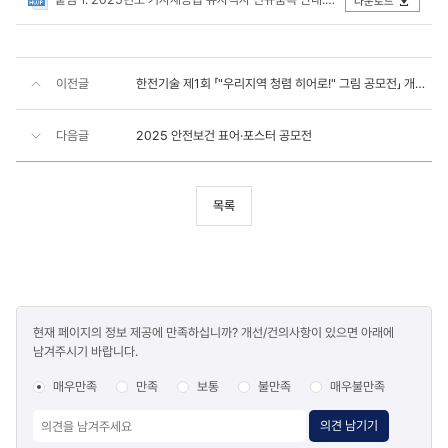
다운로드
이전글
한전기술 제1회 「"우리지역 청렴 히어로!" 그림 공모전」 개최 안내
다음글
2025 안전보건 표어·포스터 공모전
목록
콘텐츠
현재 페이지의 정보 제공에 만족하십니까? 개선/건의사항이 있으면 아래에
만족도
남겨주시기 바랍니다.
조사
매우만족
만족
보통
불만족
매우불만족
의견 남기기