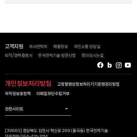
고객지원
부서연락처
채용정보
국민소통 상담실
퇴직/경력증명서
한국전력기술 방문신청
찾아오시는길
페이스북
블로그
인스타
유
개인정보처리방침
고정형영상정보처리기기운영관리방침
저작권보호정책
이메일무단수집거부
관련사이트
[39660] 경상북도 김천시 혁신로 269 (율곡동) 한국전력기술
대표전화 054-421-3114