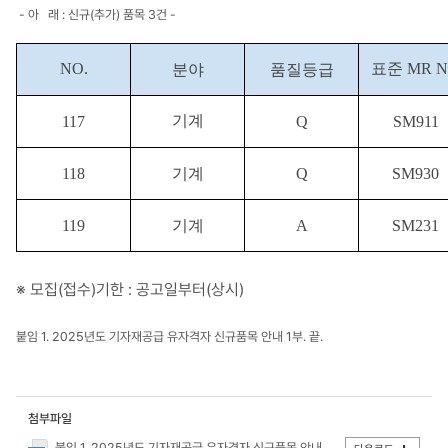
- 아 래 : 신규(추가) 품목 3건 -
NO.
표준 MR N
분야
품질등급
기계
117
Q
SM91
1
118
기
계
Q
SM930
119
기
계
A
SM
2
3
1
※ 모집(
접
수)
기한 : 공고일부터(상시)
붙임 1. 2025년도 기자재공급 유자격자 신규품목 안내 1부. 끝.
첨부파일
붙임 1. 2025년도 기자재공급 유자격자 신규품목 안내.hwp