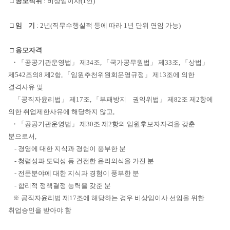
□
공모직위
: 비상임이사(1인)
□
임 기
: 2년(직무수행실적 등에 따라 1년 단위 연임 가능)
□
응모자격
・「공공기관운영법」 제34조, 「국가공무원법」 제33조, 「상법」
제542조의8 제2항, 「임원추천위원회운영규정」 제13조에 의한
결격사유 및
「공직자윤리법」 제17조, 「부패방지 권익위법」 제82조 제2항에
의한 취업제한사유에 해당하지 않고,
・「공공기관운영법」 제30조 제2항의 임원후보자자격을 갖춘
분으로서,
- 경영에 대한 지식과 경험이 풍부한 분
- 청렴성과 도덕성 등 건전한 윤리의식을 가진 분
- 전문분야에 대한 지식과 경험이 풍부한 분
- 합리적 정책결정 능력을 갖춘 분
※ 공직자윤리법 제17조에 해당하는 경우 비상임이사 선임을 위한
취업승인을 받아야 함