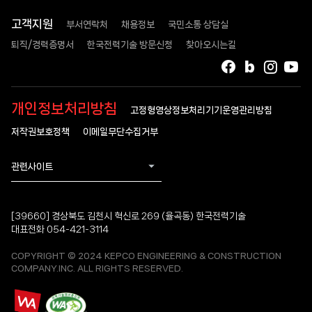
고객지원
부서연락처
채용정보
국민소통 상담실
퇴직/경력증명서
한국전력기술 방문신청
찾아오시는길
페이스북
블로그
인스타
유
개인정보처리방침
고정형영상정보처리기기운영관리방침
저작권보호정책
이메일무단수집거부
관련사이트
[39660] 경상북도 김천시 혁신로 269 (율곡동) 한국전력기술
대표전화 054-421-3114
COPYRIGHT © 2024 KEPCO ENGINEERING & CONSTRUCTION
COMPANY.INC. ALL RIGHTS RESERVED.