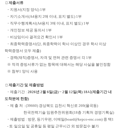
□
제출서류
・지원서(지정 양식) 1부
・자기소개서(A4용지 2매 이내, 표지 별도) 1부
・직무수행계획서(A4용지 3매 이내, 표지 별도) 1부
・개인정보 제공 동의서 1부
・비상임이사 결격요건 확인서 1부
・최종학력증명서(단, 최종학력이 학사 이상인 경우 학사 이상
학력증명서 모두 제출)
・경력(재직)증명서, 자격 및 면허 관련 증명서 각 1부
※ 적격 증빙서류가 없는 항목에 대해서는 해당 사실을 불인정함
※ 첨부1 양식 사용
□
제출기간 및 제출방법
・제출기간 :
2026년 2월 6일(금) ~ 2월 12일(목) 18시(제출기간 내
도착분에 한함)
・제 출 처 : (39660) 경상북도 김천시 혁신로 269(율곡동)
한국전력기술 임원추천위원회(18층 기획처 경영기획실)
・제출방법 : 방문, 등기우편, 이메일(board@kepco-enc.com) 중 택1
- 토·일요일 및 공휴일 등 평일 근무시간 외 방문접수 불가