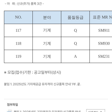
- 아 래 : 신규(추가) 품목 3건 -
NO.
표준 MR N
분야
품질등급
기계
117
Q
SM91
1
118
기
계
Q
SM930
119
기
계
A
SM
2
3
1
※ 모집(
접
수)
기한 : 공고일부터(상시)
붙임 1. 2025년도 기자재공급 유자격자 신규품목 안내 1부. 끝.
첨부파일
붙임 1. 2025년도 기자재공급 유자격자 신규품목 안내.hwp