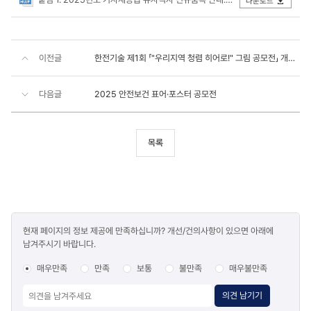
다운로드
이전글
한전기술 제1회 「"우리지역 청렴 히어로!" 그림 공모전」 개최 안내
다음글
2025 안전보건 표어·포스터 공모전
목록
콘텐츠
현재 페이지의 정보 제공에 만족하십니까? 개선/건의사항이 있으면 아래에
만족도
남겨주시기 바랍니다.
조사
매우만족
만족
보통
불만족
매우불만족
의견 남기기