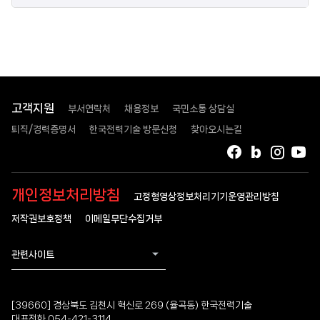
고객지원
부서연락처
채용정보
국민소통 상담실
퇴직/경력증명서
한국전력기술 방문신청
찾아오시는길
페이스북
블로그
인스타
유
개인정보처리방침
고정형영상정보처리기기운영관리방침
저작권보호정책
이메일무단수집거부
관련사이트
[39660] 경상북도 김천시 혁신로 269 (율곡동) 한국전력기술
대표전화 054-421-3114