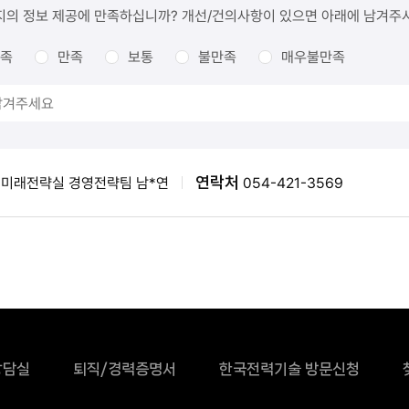
지의 정보 제공에 만족하십니까? 개선/건의사항이 있으면 아래에 남겨주
족
만족
보통
불만족
매우불만족
연락처
미래전략실 경영전략팀 남*연
054-421-3569
상담실
퇴직/경력증명서
한국전력기술 방문신청