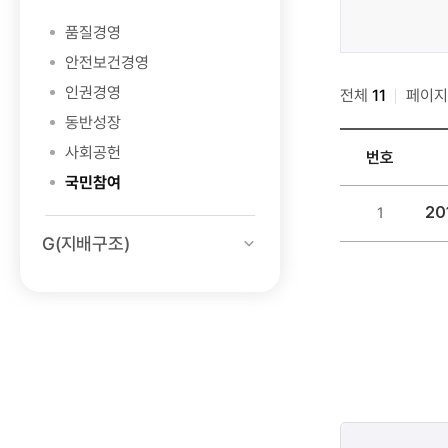
경영
품질경영
>
안전보건경영
S(사회)
인권경영
전체
>
11
페이
국민참여
동반성장
>
사회공헌
번호
국민참여
국민참여
공지사항
ESG
20
1
>
경영
G(지배구조)
기관혁신
>
검색
S(사회)
>
국민참여
>
국민참여
공지사항
>
콘텐츠
기관혁신