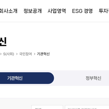
회사소개
정보공개
사업영역
ESG 경영
투자
신
S(사회)
국민참여
기관혁신
기관혁신
정부혁신