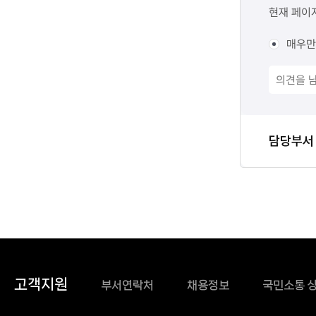
만족도
현재 페이
목록
조사
-
매우만
번호,
제목,
등록일
,
첨부파일
담당자
담당부서
,
정보
조회수
고객지원
부서연락처
채용정보
국민소통 