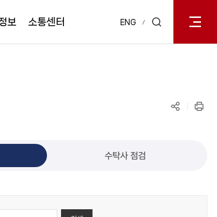
전체메
열기
정보
소통센터
ENG
검색
레이어
열기
공유하기
인쇄
수탁사 점검