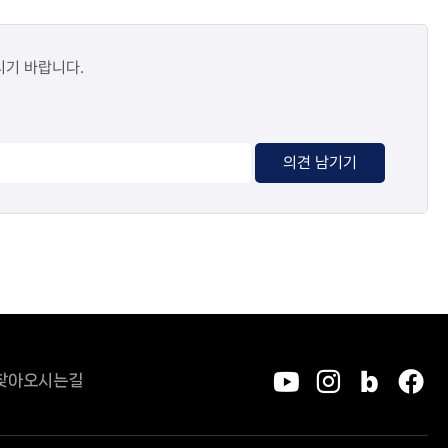
시기 바랍니다.
의견 남기기
찾아오시는길
유튜브
인스타그
블로그
페