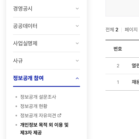
>
경영공시
제도안내
>
공공데이터
전체
위탁
2
페이지
알림
사업실명제
검색
번호
사규
정보공개
열
2
>
제도안내
정보공개 참여
채용
1
>
위탁
정보공개 설문조사
알림
정보공개 현황
목록
정보공개 자유의견
-
번호,
개인정보 목적 외 이용 및
제목,
제3자 제공
등록일