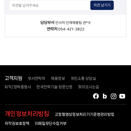
의견 남기기
담당자
담당부서
인사처 인재채용팀 권*수
정보
연락처
054-421-3822
고객지원
부서연락처
채용정보
국민소통 상담실
퇴직/경력증명서
한국전력기술 방문신청
찾아오시는길
페이스북
블로그
인스타
유
개인정보처리방침
고정형영상정보처리기기운영관리방침
저작권보호정책
이메일무단수집거부