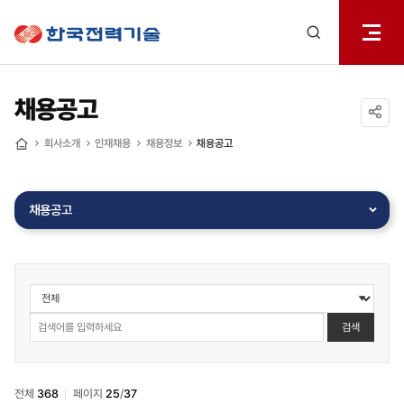
전체메
한국전력기술
열기
검색
레이어
열기
채용공고
공유하기
회사소개
인재채용
채용정보
채용공고
홈
채용공고
인재채용
>
채용정보
검색
>
채용공고
검색
전체
368
페이지
25
/
37