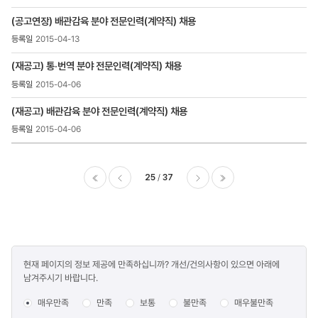
(공고연장) 배관감육 분야 전문인력(계약직) 채용
2015-04-13
(재공고) 통·번역 분야 전문인력(계약직) 채용
2015-04-06
(재공고) 배관감육 분야 전문인력(계약직) 채용
2015-04-06
25
37
이전
다음
마지막
콘텐츠
현재 페이지의 정보 제공에 만족하십니까? 개선/건의사항이 있으면 아래에
만족도
남겨주시기 바랍니다.
조사
매우만족
만족
보통
불만족
매우불만족