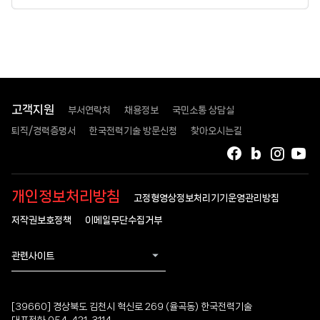
고객지원
부서연락처
채용정보
국민소통 상담실
퇴직/경력증명서
한국전력기술 방문신청
찾아오시는길
페이스북
블로그
인스타
유
개인정보처리방침
고정형영상정보처리기기운영관리방침
저작권보호정책
이메일무단수집거부
관련사이트
[39660] 경상북도 김천시 혁신로 269 (율곡동) 한국전력기술
대표전화 054-421-3114